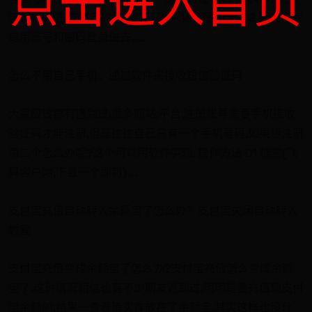
点击进入首页
宝软件,双击支付宝的图标打开软件,如下图所示. 02 第二步就
是用账号和密码登录进去, ...
怎么不用自己手机，通过软件来接收短信验证码
大家应该都有遇到过,很多网站,平台,注册账号需要手机接收
验证码才能注册,但是往往自己只有一个手机号码,如果想注册
第二个怎么办呢?这个可以用软件实现. 操作方法 01 搜索(飞
码客户端,下载一个即可) ...
支付宝充值自动转入余额宝了怎么办？支付宝关闭自动转入
教程
支付宝充值变成余额宝了怎么办?支付宝充值怎么变成余额
宝了,这种情况相信也有不少朋友遇到过,明明是要充值到支付
宝余额的,结果一查看确实存放在了余额宝,其实这样也没什