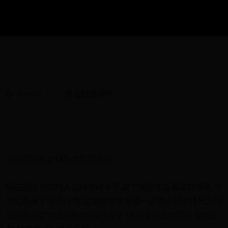
admin
夏奇拉世界杯
支付宝钱包怎样为余额宝充值
现在用支付宝的人是越来越多了,这个东西也还真是好用哦,给
我们带来了方便.下面呢,我就给大家讲一讲用支付宝钱包怎样
进行为余额宝进行充值. 操作方法 01 在手机上找到支付宝钱